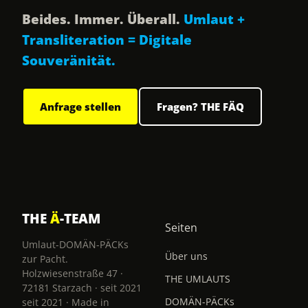
Beides. Immer. Überall.
Umlaut +
Transliteration = Digitale
Souveränität.
Anfrage stellen
Fragen? THE FÄQ
THE
Ä
-TEAM
Seiten
Umlaut-DOMÄN-PÄCKs
Über uns
zur Pacht.
Holzwiesenstraße 47 ·
THE UMLAUTS
72181 Starzach · seit 2021
DOMÄN-PÄCKs
seit 2021 · Made in