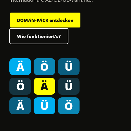
DOMÄN-PÄCK entdecken
Wie funktioniert's?
Ä
Ö
Ü
Ö
Ä
Ü
Ä
Ü
Ö