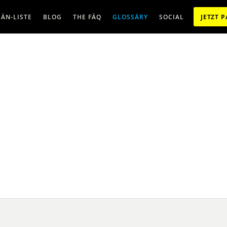
ÄN-LISTE
BLOG
THE FÄQ
GLOSSÄRY
SOCIAL
JETZT 