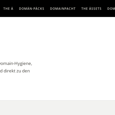
THE Ä
DOMÄN-PÄCKS
DOMAINPACHT
THE ÄSSETS
DOM
 Domain-Hygiene,
d direkt zu den