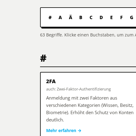
#
A
Ä
B
C
D
E
F
G
63 Begriffe. Klicke einen Buchstaben, um zum 
#
2FA
auch: Zwei-Faktor-Authentifizierung
Anmeldung mit zwei Faktoren aus
verschiedenen Kategorien (Wissen, Besitz,
Biometrie). Erhöht den Schutz von Konten
deutlich.
Mehr erfahren
→