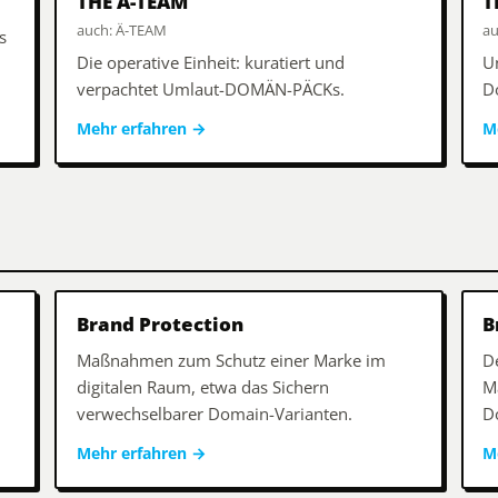
THE Ä-TEAM
T
auch: Ä-TEAM
au
s
Die operative Einheit: kuratiert und
U
verpachtet Umlaut-DOMÄN-PÄCKs.
D
Mehr erfahren
→
M
Brand Protection
B
Maßnahmen zum Schutz einer Marke im
D
digitalen Raum, etwa das Sichern
M
verwechselbarer Domain-Varianten.
D
Mehr erfahren
→
M