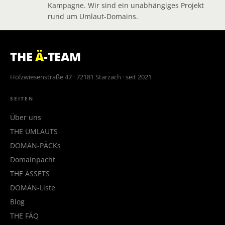
Kampagne. Wir sind ein unabhängiges Projekt
rund um Umlaut-Domains.
THE
Ä
-TEAM
Holzwiesenstraße 47 · 72181 Starzach · seit 2021
SEITEN
Über uns
THE UMLAUTS
DOMÄN-PÄCKs
Domainpacht
THE ÄSSETS
DOMÄN-Liste
Blog
THE FÄQ