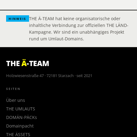
THE Ä-TEAM hat keine organisatorische oder
HINWEIS
inhaltliche Verbindung zur offiziellen THE LÄND-
Kampagne. Wir sind ein unabhängiges Projekt
rund um Umlaut-Domains.
THE
Ä
-TEAM
Holzwiesenstraße 47 · 72181 Starzach · seit 2021
SEITEN
Über uns
THE UMLAUTS
DOMÄN-PÄCKs
Domainpacht
THE ÄSSETS