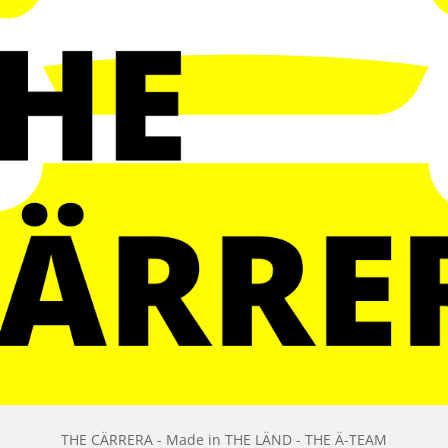
THE CÄRRERA - Made in THE LÄND - THE Ä-TEAM