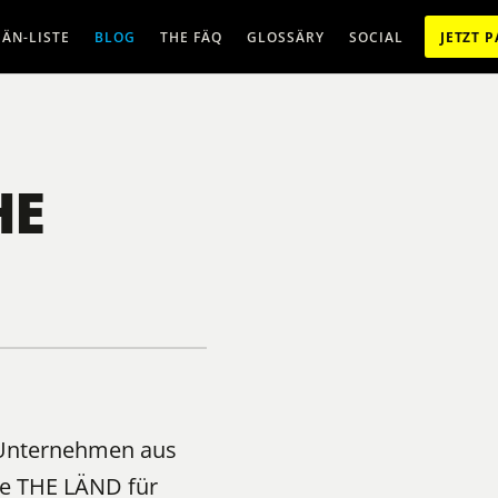
ÄN-LISTE
BLOG
THE FÄQ
GLOSSÄRY
SOCIAL
JETZT 
HE
e Unternehmen aus
e THE LÄND für