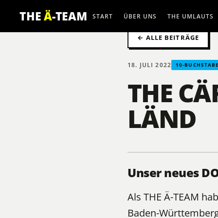
THE
Ä
-TEAM
START
ÜBER UNS
THE UMLAUTS
← ALLE BEITRÄGE
18. JULI 2022
10-BUCHSTAB
THE CÄ
LÄND
Unser neues DO
Als
THE Ä-TEAM
habe
Baden-Württemberg 