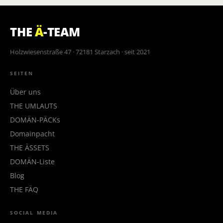
THE
Ä
-TEAM
Holzwiesenstraße 47 · 72181 Starzach · seit 2021
SEITEN
Über uns
THE UMLAUTS
DOMÄN-PÄCKs
Domainpacht
THE ÄSSETS
DOMÄN-Liste
Blog
THE FÄQ
SOCIAL MEDIA