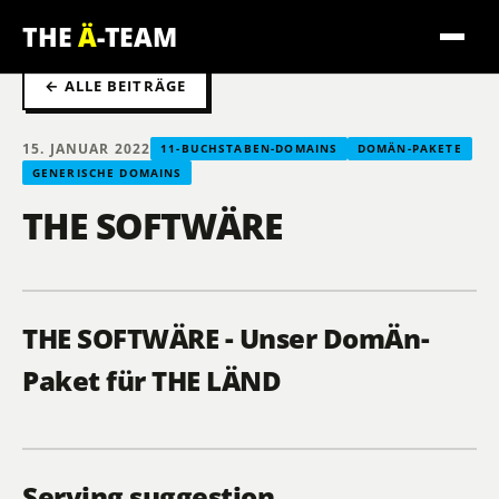
THE
Ä
-TEAM
← ALLE BEITRÄGE
15. JANUAR 2022
11-BUCHSTABEN-DOMAINS
DOMÄN-PAKETE
GENERISCHE DOMAINS
THE SOFTWÄRE
THE SOFTWÄRE - Unser DomÄn-
Paket für THE LÄND
Serving suggestion