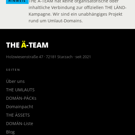
THE Ä-TEAM hat keine organisatorische oder
HINWEIS
inhaltliche Verbindung zur offiziellen THE LÄND-
Kampagne. Wir sind ein unabhängiges Projekt
rund um Umlaut-Domains.
THE
Ä
-TEAM
Holzwiesenstraße 47 · 72181 Starzach · seit 2021
SEITEN
Über uns
THE UMLAUTS
DOMÄN-PÄCKs
Domainpacht
THE ÄSSETS
DOMÄN-Liste
Blog