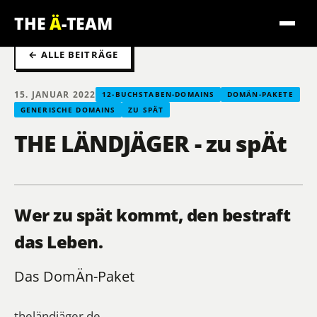
THE
Ä
-TEAM
← ALLE BEITRÄGE
15. JANUAR 2022
12-BUCHSTABEN-DOMAINS
DOMÄN-PAKETE
GENERISCHE DOMAINS
ZU SPÄT
THE LÄNDJÄGER - zu spÄt
Wer zu spät kommt, den bestraft
das Leben.
Das DomÄn-Paket
theländjäger.de