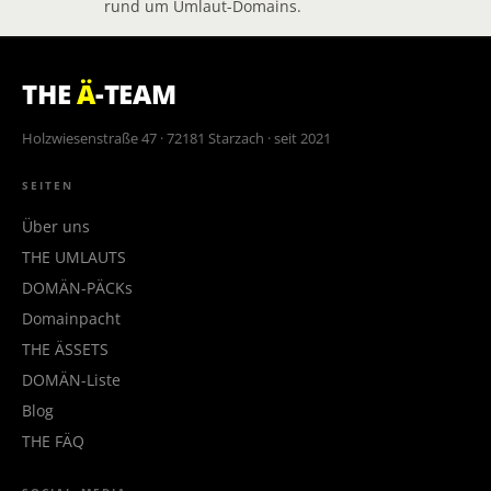
rund um Umlaut-Domains.
THE
Ä
-TEAM
Holzwiesenstraße 47 · 72181 Starzach · seit 2021
SEITEN
Über uns
THE UMLAUTS
DOMÄN-PÄCKs
Domainpacht
THE ÄSSETS
DOMÄN-Liste
Blog
THE FÄQ