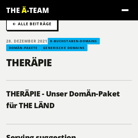
THE
Ä
-TEAM
← ALLE BEITRÄGE
28. DEZEMBER 2021
8-BUCHSTABEN-DOMAINS
DOMÄN-PAKETE
GENERISCHE DOMAINS
THERÄPIE
THERÄPIE - Unser DomÄn-Paket
für THE LÄND
Serving suggestion