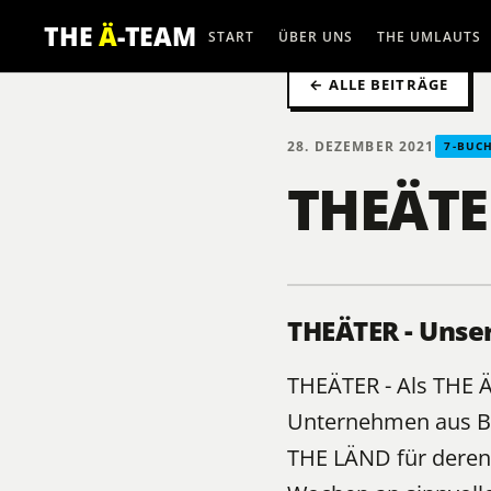
THE
Ä
-TEAM
START
ÜBER UNS
THE UMLAUTS
← ALLE BEITRÄGE
28. DEZEMBER 2021
7-BUC
THEÄTE
THEÄTER - Unse
THEÄTER - Als
THE 
Unternehmen aus B
THE LÄND für deren 