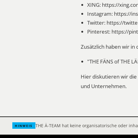
XING:
https://xing.c
Instagram:
https://i
Twitter:
https://twit
Pinterest:
https://pi
Zusätzlich haben wir i
"THE FÄNS of THE L
Hier diskutieren wir d
und Unternehmen.
THE Ä-TEAM hat keine organisatorische oder inh
HINWEIS