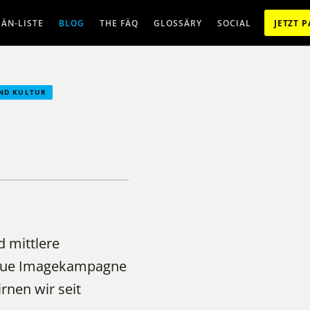
ÄN-LISTE
BLOG
THE FÄQ
GLOSSÄRY
SOCIAL
JETZT 
ND KULTUR
d mittlere
neue Imagekampagne
nen wir seit