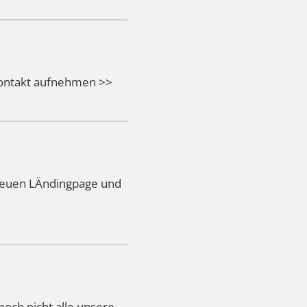
Kontakt aufnehmen >>
 neuen LÄndingpage und
noch nicht alle unsere