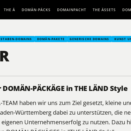
THE Ä
DOMÄN-PÄCKS
DOMAINPACHT
THE ÄSSETS
DOM
HSTABEN-DOMAINS
DOMÄN-PAKETE
GENERISCHE DOMAINS
KUNST U
R
r DOMÄN-PÄCKÄGE in THE LÄND Style
Ä-TEAM
haben wir uns zum Ziel gesetzt, kleine un
aden-Württemberg dabei zu unterstützen, die 
eigenen Unternehmenserfolg zu nutzen. Dazu hir