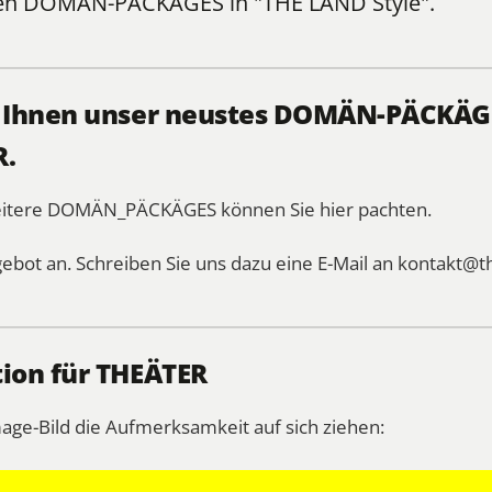
len
DOMÄN-PÄCKÄGES
in "THE LÄND Style".
, Ihnen unser neustes DOMÄN-PÄCKÄGE
R.
weitere DOMÄN_PÄCKÄGES können Sie
hier
pachten.
gebot an. Schreiben Sie uns dazu eine E-Mail an
kontakt@t
tion für THEÄTER
mage-Bild die Aufmerksamkeit auf sich ziehen: