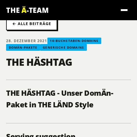
THE
Ä
-TEAM
← ALLE BEITRÄGE
28. DEZEMBER 2021
10-BUCHSTABEN-DOMAINS
DOMÄN-PAKETE
GENERISCHE DOMAINS
THE HÄSHTAG
THE HÄSHTAG - Unser DomÄn-
Paket in THE LÄND Style
Serving suggestion