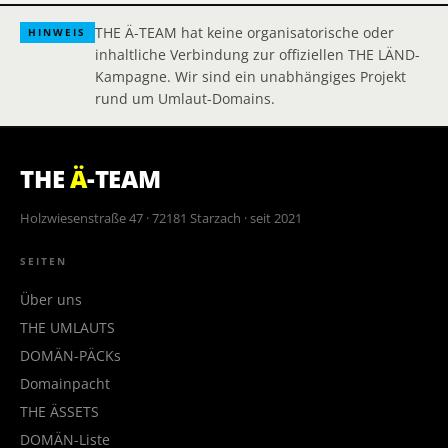
THE Ä-TEAM hat keine organisatorische oder
HINWEIS
inhaltliche Verbindung zur offiziellen THE LÄND-
Kampagne. Wir sind ein unabhängiges Projekt
rund um Umlaut-Domains.
THE
Ä
-TEAM
Holzwiesenstraße 47 · 72181 Starzach · seit 2021
SEITEN
Über uns
THE UMLAUTS
DOMÄN-PÄCKs
Domainpacht
THE ÄSSETS
DOMÄN-Liste