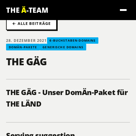
THE
Ä
-TEAM
← ALLE BEITRÄGE
28. DEZEMBER 2021
6-BUCHSTABEN-DOMAINS
DOMÄN-PAKETE
GENERISCHE DOMAINS
THE GÄG
THE GÄG - Unser DomÄn-Paket für
THE LÄND
Serving suggestion