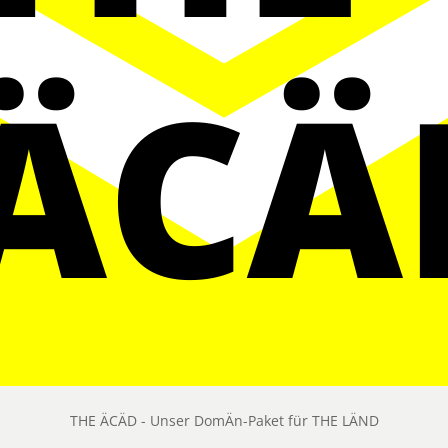
THE ÄCÄD - Unser DomÄn-Paket für THE LÄND