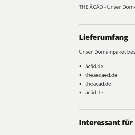
THE ÄCÄD - Unser DomÄ
Lieferumfang
Unser Domainpaket bes
äcäd.de
theaecaed.de
theacad.de
äcäd.de
Interessant für