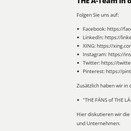
THE Ä-Team in 
Folgen Sie uns auf:
Facebook:
https://f
LinkedIn:
https://li
XING:
https://xing.c
Instagram:
https://i
Twitter:
https://twit
Pinterest:
https://pi
Zusätzlich haben wir i
"THE FÄNS of THE L
Hier diskutieren wir d
und Unternehmen.