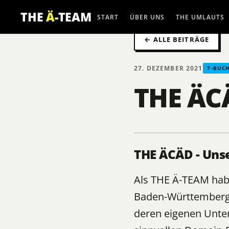
THE
Ä
-TEAM
START
ÜBER UNS
THE UMLAUTS
← ALLE BEITRÄGE
27. DEZEMBER 2021
7-BUC
THE ÄC
THE ÄCÄD - Uns
Als
THE Ä-TEAM
habe
Baden-Württemberg 
deren eigenen Unte