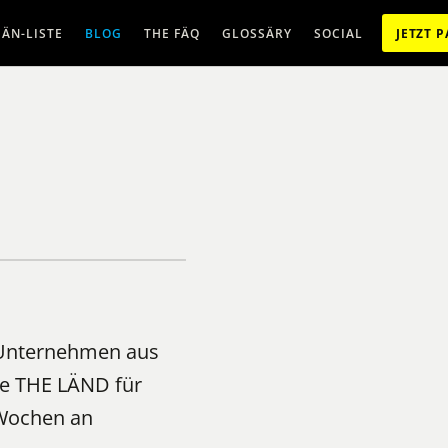
ÄN-LISTE
BLOG
THE FÄQ
GLOSSÄRY
SOCIAL
JETZT 
e Unternehmen aus
e THE LÄND für
 Wochen an