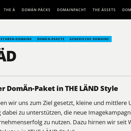
THE Ä
DOMÄN-PÄCKS
DOMAINPACHT
THE ÄSSETS
DOM
HSTABEN-DOMAINS
DOMÄN-PAKETE
GENERISCHE DOMAINS
ÄD
er DomÄn-Paket in THE LÄND Style
n wir uns zum Ziel gesetzt, kleine und mittler
dabei zu unterstützen, die neue Imagekampagn
rnehmenserfolg zu nutzen. Dazu hirnen wir seit