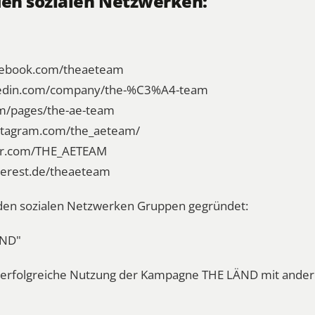
den sozialen Netzwerken:
acebook.com/theaeteam
nkedin.com/company/the-%C3%A4-team
om/pages/the-ae-team
nstagram.com/the_aeteam/
ter.com/THE_AETEAM
nterest.de/theaeteam
n den sozialen Netzwerken Gruppen gegründet:
ÄND"
ie erfolgreiche Nutzung der Kampagne THE LÄND mit and