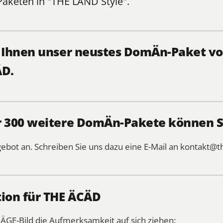
Paketen
in "THE LÄND Style".
, Ihnen unser neustes DomÄn-Paket vo
ÄD.
r 300 weitere DomÄn-Pakete können Si
gebot an. Schreiben Sie uns dazu eine E-Mail an
kontakt@t
tion für THE ÄCÄD
MÄGE-Bild die Aufmerksamkeit auf sich ziehen: